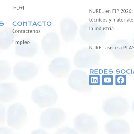
I+D+I
NUREL en FIP 2026:
técnicos y material
S
CONTACTO
la industria
Contáctenos
Empleo
NUREL asiste a PLA
REDES SOCI
L
Y
F
i
o
a
n
u
c
k
t
e
e
u
b
d
b
o
i
e
o
n
k