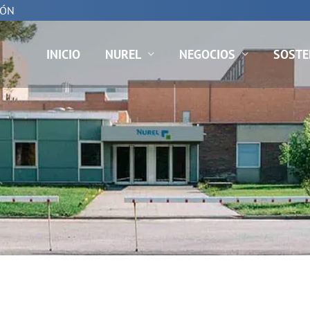
IÓN
INICIO
NUREL
NEGOCIOS
SOSTE
UREL Synthetic Fibers