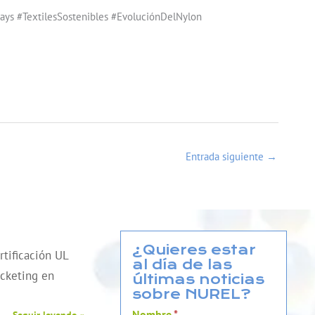
ays #TextilesSostenibles #EvoluciónDelNylon
Entrada siguiente
→
¿Quieres estar
tificación UL
al día de las
cketing en
últimas noticias
sobre NUREL?
Nombre
*
Seguir leyendo »