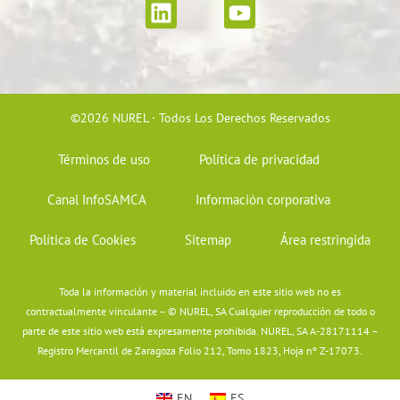
L
Y
i
o
n
u
k
t
e
u
d
b
©2026 NUREL · Todos Los Derechos Reservados
i
e
n
Términos de uso
Política de privacidad
Canal InfoSAMCA
Información corporativa
Política de Cookies
Sitemap
Área restringida
Toda la información y material incluido en este sitio web no es
contractualmente vinculante – © NUREL, SA Cualquier reproducción de todo o
parte de este sitio web está expresamente prohibida. NUREL, SA A-28171114 –
Registro Mercantil de Zaragoza Folio 212, Tomo 1823, Hoja nº Z-17073.
EN
ES