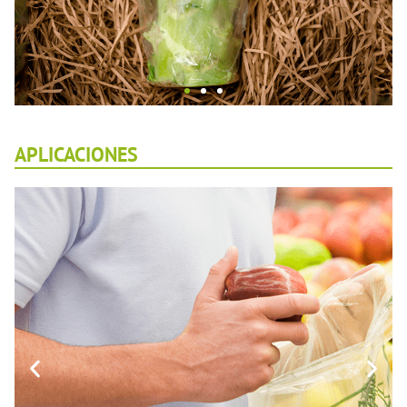
BIOBASADO
APLICACIONES
Los biopolímeros INZEA ofrecen soluciones
para requerimientos de contenido biobasado
adecuándose a las normativas de los países
más exigentes.
VER MÁS