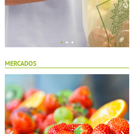
BOLSA DE SECCIÓN
MERCADOS
INZEA cuenta con una amplia gama
biopolímeros compostables y biodegradables
para la fabricación de bolsas de sección para
frutas, verduras, panadería, carnicería,
pescadería y congelados que se encuentran
en los supermercados.
VER MÁS