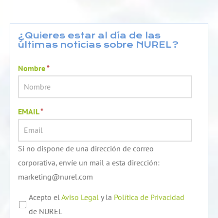
k
t
e
e
u
b
d
b
o
¿Quieres estar al día de las
últimas noticias sobre NUREL?
i
e
o
n
k
Nombre
*
EMAIL
*
Si no dispone de una dirección de correo
corporativa, envíe un mail a esta dirección:
marketing@nurel.com
Acepto el
Aviso Legal
y la
Política de Privacidad
de NUREL