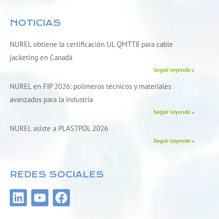
NOTICIAS
NUREL obtiene la certificación UL QMTT8 para cable
jacketing en Canadá
Seguir leyendo »
NUREL en FIP 2026: polímeros técnicos y materiales
avanzados para la industria
Seguir leyendo »
NUREL asiste a PLASTPOL 2026
Seguir leyendo »
REDES SOCIALES
L
Y
F
i
o
a
n
u
c