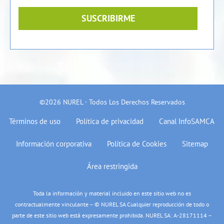
SUSCRIBIRME
©2026 NUREL · Todos Los Derechos Reservados
Términos de uso
Política de privacidad
Canal InfoSAMCA
Información corporativa
Política de Cookies
Sitemap
Área restringida
Toda la información y material incluido en este sitio web no es
contractualmente vinculante – © NUREL SA Cualquier reproducción de todo o
parte de este sitio web está expresamente prohibida. NUREL SA: A-28171114 –