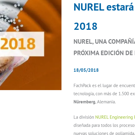
NUREL estará
2018
NUREL, UNA COMPAÑÍA
PRÓXIMA EDICIÓN DE
18/05/2018
FachPack es el lugar de encuent
tecnología, con más de 1.500 ex
Nüremberg
, Alemania.
La división
NUREL Engineering 
diseñada para todos los proces
nuevas soluciones de poliamida,