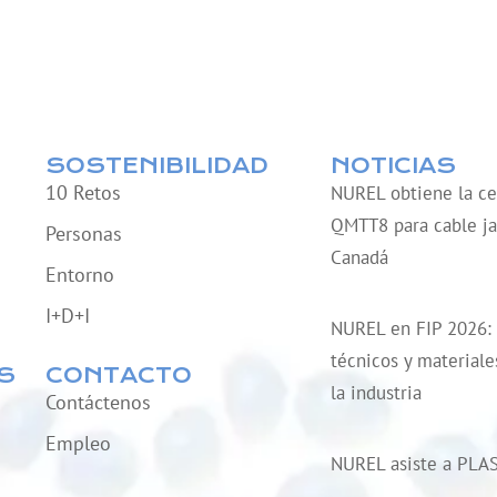
SOSTENIBILIDAD
NOTICIAS
10 Retos
NUREL obtiene la cer
QMTT8 para cable ja
Personas
Canadá
Entorno
I+D+I
NUREL en FIP 2026:
técnicos y material
S
CONTACTO
la industria
Contáctenos
Empleo
NUREL asiste a PLA