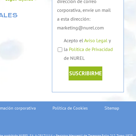
dirección de correo
corporativa, envíe un mail
ALES
a esta dirección:
marketing@nurel.com
Acepto el
Aviso Legal
y
la
Política de Privacidad
de NUREL
SUSCRIBIRME
rmación corporativa
Política de Cookies
Sitemap
nte prohibida. NUREL SA: A-28171114 – Registro Mercantil de Zaragoza Folio 212, Tomo 1823,