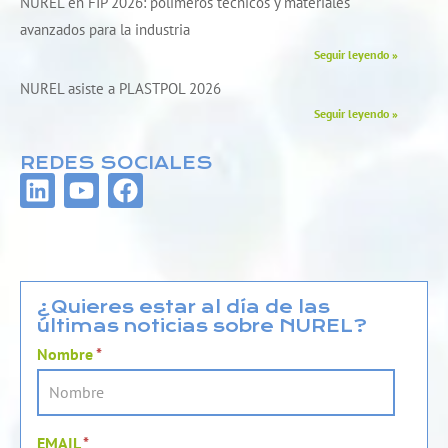
NUREL en FIP 2026: polímeros técnicos y materiales
avanzados para la industria
Seguir leyendo »
NUREL asiste a PLASTPOL 2026
Seguir leyendo »
REDES SOCIALES
L
Y
F
i
o
a
n
u
c
k
t
e
e
u
b
d
b
o
¿Quieres estar al día de las
últimas noticias sobre NUREL?
i
e
o
n
k
Nombre
*
EMAIL
*