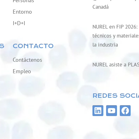
Personas
Canadá
Entorno
I+D+I
NUREL en FIP 2026:
técnicos y material
la industria
S
CONTACTO
Contáctenos
NUREL asiste a PLA
Empleo
REDES SOCI
L
Y
F
i
o
a
n
u
c
k
t
e