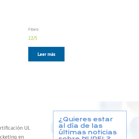
Fibers
22/5
Leer más
¿Quieres estar
al día de las
tificación UL
últimas noticias
cketing en
sobre NUREL?