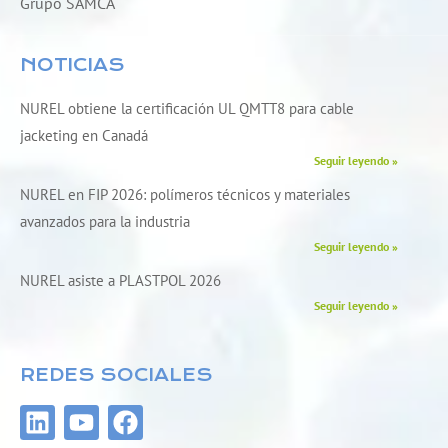
Grupo SAMCA
NOTICIAS
NUREL obtiene la certificación UL QMTT8 para cable
jacketing en Canadá
Seguir leyendo »
NUREL en FIP 2026: polímeros técnicos y materiales
avanzados para la industria
Seguir leyendo »
NUREL asiste a PLASTPOL 2026
Seguir leyendo »
REDES SOCIALES
L
Y
F
i
o
a