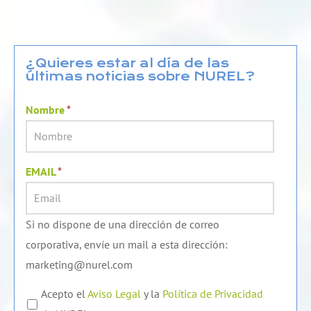
n
u
c
k
t
e
e
u
b
d
b
o
¿Quieres estar al día de las
últimas noticias sobre NUREL?
i
e
o
n
k
Nombre
*
EMAIL
*
Si no dispone de una dirección de correo
corporativa, envíe un mail a esta dirección:
marketing@nurel.com
Acepto el
Aviso Legal
y la
Política de Privacidad