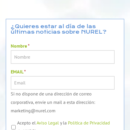
n
u
c
k
t
e
e
u
b
d
b
o
¿Quieres estar al día de las
últimas noticias sobre NUREL?
i
e
o
n
k
Nombre
*
EMAIL
*
Si no dispone de una dirección de correo
corporativa, envíe un mail a esta dirección:
marketing@nurel.com
Acepto el
Aviso Legal
y la
Política de Privacidad