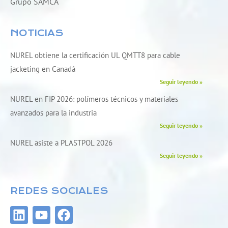
Grupo SAMCA
NOTICIAS
NUREL obtiene la certificación UL QMTT8 para cable
jacketing en Canadá
Seguir leyendo »
NUREL en FIP 2026: polímeros técnicos y materiales
avanzados para la industria
Seguir leyendo »
NUREL asiste a PLASTPOL 2026
Seguir leyendo »
REDES SOCIALES
L
Y
F
i
o
a