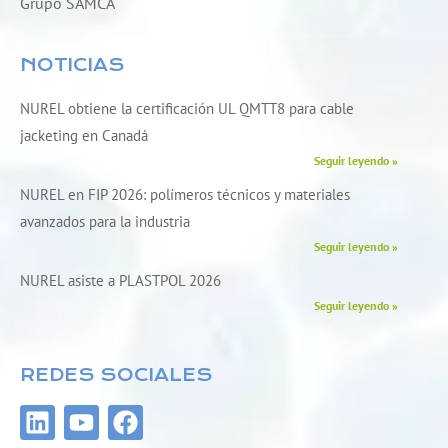
Grupo SAMCA
NOTICIAS
NUREL obtiene la certificación UL QMTT8 para cable
jacketing en Canadá
Seguir leyendo »
NUREL en FIP 2026: polímeros técnicos y materiales
avanzados para la industria
Seguir leyendo »
NUREL asiste a PLASTPOL 2026
Seguir leyendo »
REDES SOCIALES
L
Y
F
i
o
a