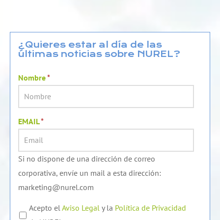
n
u
c
k
t
e
e
u
b
d
b
o
¿Quieres estar al día de las
últimas noticias sobre NUREL?
i
e
o
n
k
Nombre
*
EMAIL
*
Si no dispone de una dirección de correo
corporativa, envíe un mail a esta dirección:
marketing@nurel.com
Acepto el
Aviso Legal
y la
Política de Privacidad