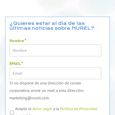
n
u
c
k
t
e
e
u
b
d
b
o
¿Quieres estar al día de las
últimas noticias sobre NUREL?
i
e
o
n
k
Nombre
*
EMAIL
*
Si no dispone de una dirección de correo
corporativa, envíe un mail a esta dirección:
marketing@nurel.com
Acepto el
Aviso Legal
y la
Política de Privacidad