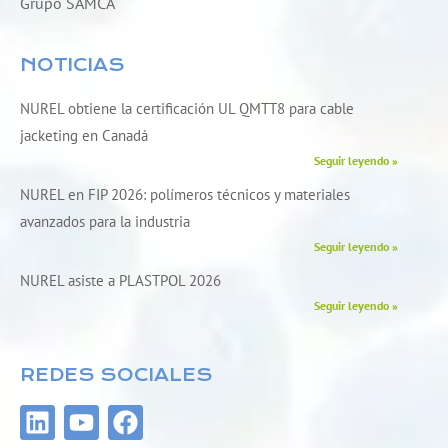
Grupo SAMCA
NOTICIAS
NUREL obtiene la certificación UL QMTT8 para cable
jacketing en Canadá
Seguir leyendo »
NUREL en FIP 2026: polímeros técnicos y materiales
avanzados para la industria
Seguir leyendo »
NUREL asiste a PLASTPOL 2026
Seguir leyendo »
REDES SOCIALES
L
Y
F
i
o
a