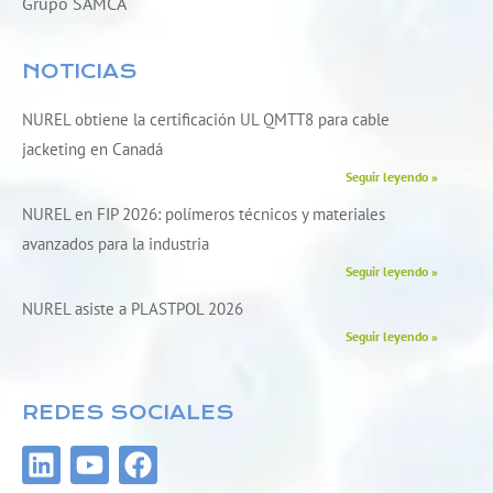
Grupo SAMCA
NOTICIAS
NUREL obtiene la certificación UL QMTT8 para cable
jacketing en Canadá
Seguir leyendo »
NUREL en FIP 2026: polímeros técnicos y materiales
avanzados para la industria
Seguir leyendo »
NUREL asiste a PLASTPOL 2026
Seguir leyendo »
REDES SOCIALES
L
Y
F
i
o
a