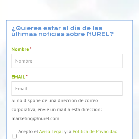
n
u
c
k
t
e
e
u
b
d
b
o
¿Quieres estar al día de las
últimas noticias sobre NUREL?
i
e
o
n
k
Nombre
*
EMAIL
*
Si no dispone de una dirección de correo
corporativa, envíe un mail a esta dirección:
marketing@nurel.com
Acepto el
Aviso Legal
y la
Política de Privacidad