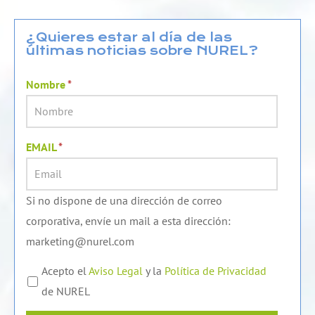
k
t
e
e
u
b
d
b
o
¿Quieres estar al día de las
últimas noticias sobre NUREL?
i
e
o
n
k
Nombre
*
EMAIL
*
Si no dispone de una dirección de correo
corporativa, envíe un mail a esta dirección:
marketing@nurel.com
Acepto el
Aviso Legal
y la
Política de Privacidad
de NUREL