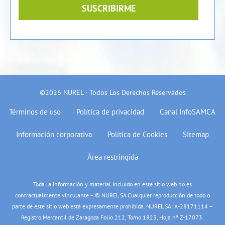
SUSCRIBIRME
©2026 NUREL · Todos Los Derechos Reservados
Términos de uso
Política de privacidad
Canal InfoSAMCA
Información corporativa
Política de Cookies
Sitemap
Área restringida
Toda la información y material incluido en este sitio web no es
contractualmente vinculante – © NUREL SA Cualquier reproducción de todo o
parte de este sitio web está expresamente prohibida. NUREL SA: A-28171114 –
Registro Mercantil de Zaragoza Folio 212, Tomo 1823, Hoja nº Z-17073.