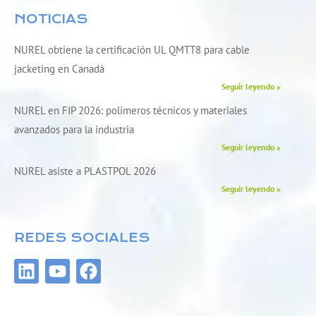
NOTICIAS
NUREL obtiene la certificación UL QMTT8 para cable
jacketing en Canadá
Seguir leyendo »
NUREL en FIP 2026: polímeros técnicos y materiales
avanzados para la industria
Seguir leyendo »
NUREL asiste a PLASTPOL 2026
Seguir leyendo »
REDES SOCIALES
L
Y
F
i
o
a
n
u
c