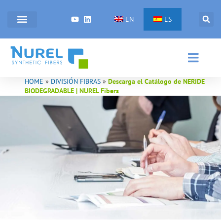
Ir
al
EN
ES
contenido
HOME
»
DIVISIÓN FIBRAS
»
Descarga el Catálogo de NERIDE
BIODEGRADABLE | NUREL Fibers