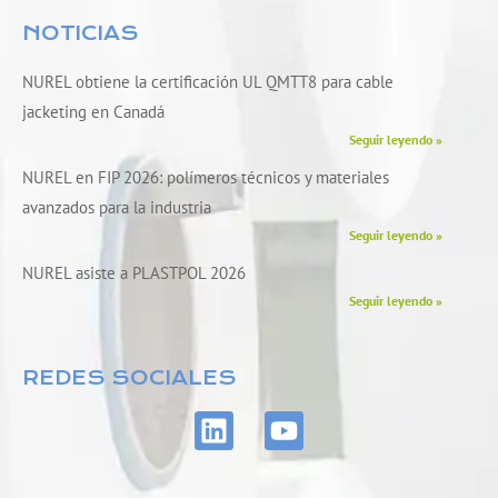
NOTICIAS
NUREL obtiene la certificación UL QMTT8 para cable
jacketing en Canadá
Seguir leyendo »
NUREL en FIP 2026: polímeros técnicos y materiales
avanzados para la industria
Seguir leyendo »
NUREL asiste a PLASTPOL 2026
Seguir leyendo »
REDES SOCIALES
L
Y
i
o
n
u