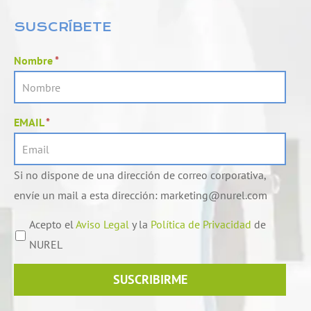
k
t
e
u
SUSCRÍBETE
d
b
i
e
Nombre
*
n
EMAIL
*
Si no dispone de una dirección de correo corporativa,
envíe un mail a esta dirección: marketing@nurel.com
Acepto el
Aviso Legal
y la
Política de Privacidad
de
NUREL
SUSCRIBIRME