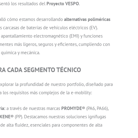
sentó los resultados del
Proyecto VESPO
.
talló cómo estamos desarrollando
alternativas poliméricas
s carcasas de baterías de vehículos eléctricos (EV).
 apantallamiento electromagnético (EMI) y funciones
entes más ligeros, seguros y eficientes, cumpliendo con
a química y mecánica.
RA CADA SEGMENTO TÉCNICO
explorar la profundidad de nuestro portfolio, diseñado para
a los requisitos más complejos de la e-mobility:
ía:
a través de nuestras marcas
PROMYDE®
(PA6, PA66),
XENE®
(PP). Destacamos nuestras soluciones ignífugas
 de alta fluidez, esenciales para componentes de alta