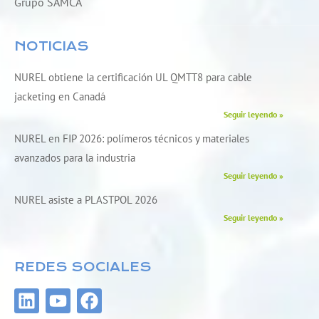
Grupo SAMCA
NOTICIAS
NUREL obtiene la certificación UL QMTT8 para cable
jacketing en Canadá
Seguir leyendo »
NUREL en FIP 2026: polímeros técnicos y materiales
avanzados para la industria
Seguir leyendo »
NUREL asiste a PLASTPOL 2026
Seguir leyendo »
REDES SOCIALES
L
Y
F
i
o
a