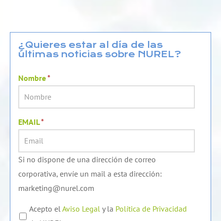
n
u
c
k
t
e
e
u
b
d
b
o
¿Quieres estar al día de las
últimas noticias sobre NUREL?
i
e
o
n
k
Nombre
*
EMAIL
*
Si no dispone de una dirección de correo
corporativa, envíe un mail a esta dirección:
marketing@nurel.com
Acepto el
Aviso Legal
y la
Política de Privacidad