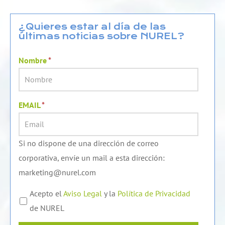
k
t
e
e
u
b
d
b
o
¿Quieres estar al día de las
últimas noticias sobre NUREL?
i
e
o
n
k
Nombre
*
EMAIL
*
Si no dispone de una dirección de correo
corporativa, envíe un mail a esta dirección:
marketing@nurel.com
Acepto el
Aviso Legal
y la
Política de Privacidad
de NUREL