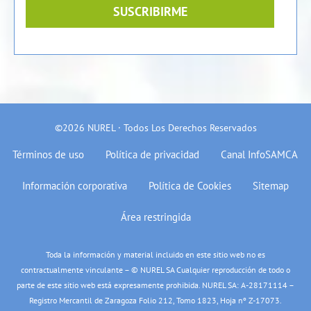
SUSCRIBIRME
©2026 NUREL · Todos Los Derechos Reservados
Términos de uso
Política de privacidad
Canal InfoSAMCA
Información corporativa
Política de Cookies
Sitemap
Área restringida
Toda la información y material incluido en este sitio web no es
contractualmente vinculante – © NUREL SA Cualquier reproducción de todo o
parte de este sitio web está expresamente prohibida. NUREL SA: A-28171114 –
Registro Mercantil de Zaragoza Folio 212, Tomo 1823, Hoja nº Z-17073.