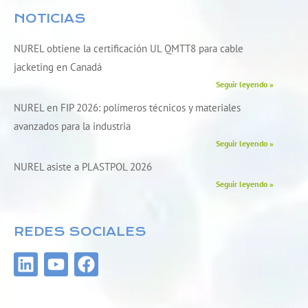
NOTICIAS
NUREL obtiene la certificación UL QMTT8 para cable
jacketing en Canadá
Seguir leyendo »
NUREL en FIP 2026: polímeros técnicos y materiales
avanzados para la industria
Seguir leyendo »
NUREL asiste a PLASTPOL 2026
Seguir leyendo »
REDES SOCIALES
L
Y
F
i
o
a
n
u
c