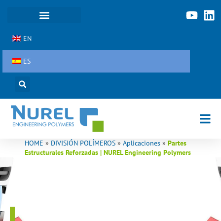
Ir
al
contenido
EN
ES
HOME
»
DIVISIÓN POLÍMEROS
»
Aplicaciones
»
Partes
Estructurales Reforzadas | NUREL Engineering Polymers
PARTES