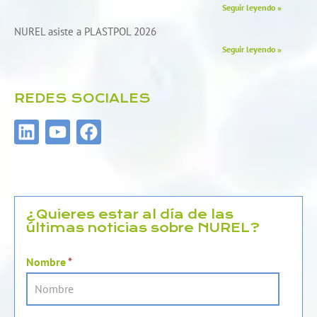
Seguir leyendo »
NUREL asiste a PLASTPOL 2026
Seguir leyendo »
REDES SOCIALES
L
Y
F
i
o
a
n
u
c
k
t
e
e
u
b
d
b
o
¿Quieres estar al día de las
últimas noticias sobre NUREL?
i
e
o
n
k
Nombre
*