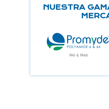
NUESTRA GAMA
MERCA
PA6 & PA66