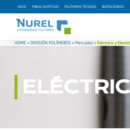
Ir
INICIO
FIBRAS SINTÉTICAS
POLÍMEROS TÉCNICOS
BIOPOLÍMEROS
al
contenido
HOME
»
DIVISIÓN POLÍMEROS
»
Mercados
»
Eléctrico y Elect
ELÉCTRI