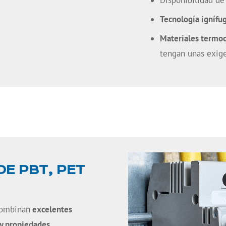
Disponibilidad d
Tecnología ignífug
Materiales termoc
tengan unas exige
E PBT, PET
combinan
excelentes
 y propiedades