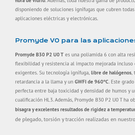
fibra de vidrio
. Además, toda nuestra gama de producto
disponiendo de soluciones
ignífugas
que cubren todas 
aplicaciones eléctricas y electrónicas.
Promyde V0 para las aplicacione
Promyde B30 P2 U0 T
es una poliamida 6 con alta res
flexibilidad y resistencia al impacto mejorada incluso
exigentes. Su tecnología ignífuga,
libre de halógenos
,
retardancia a la llama y un
GWFI de 960ºC
. Este grad
perfecta entre baja toxicidad y densidad de humos y un
cualificación HL3. Además, Promyde B30 P2 U0 T ha o
bisagra y excelentes resultados de rigidez a temperatu
de plegado, torsión y tracción realizadas en nuestr