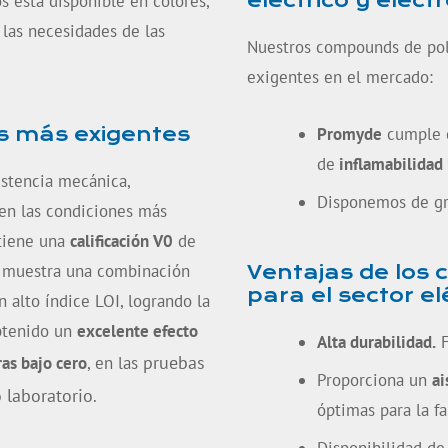
eléctrico y elect
s está disponible en colores,
las necesidades de las
Nuestros compounds de pol
exigentes en el mercado:
s más exigentes
Promyde
cumple c
de
inflamabilidad 
istencia mecánica,
Disponemos de g
 en las condiciones más
 tiene una
calificación V0
de
o muestra una combinación
Ventajas de los
para el sector el
 alto índice LOI, logrando la
btenido un
excelente efecto
Alta durabilidad.
F
pruebas
ras bajo cero
, en las
Proporciona un
ai
o laboratorio
.
óptimas para la f