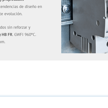
 tendencias de diseño en
te evolución.
dos sin reforzar y
y HB FR
. GWFI 960ºC.
mm.