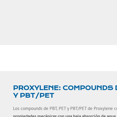
PROXYLENE: COMPOUNDS D
Y PBT/PET
Los compounds de PBT, PET y PBT/PET de Proxylene 
propiedades mecánicas con una baja absorción de agua