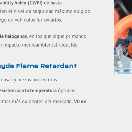
bility Index (GWFI) de hasta
en el nivel de seguridad máximo exigido
ego en vehículos ferroviarios.
 de halógenos
, en los que sigue primando
 un impacto medioambiental reducido.
myde Flame Retardant
rcasas y piezas protectoras
resistencia a la temperatura
óptimas
normas más exigentes del mercado,
V0 en