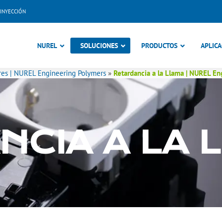
INYECCIÓN
NUREL
SOLUCIONES
PRODUCTOS
APLICA
res | NUREL Engineering Polymers
»
Retardancia a la Llama | NUREL E
NCIA A LA 