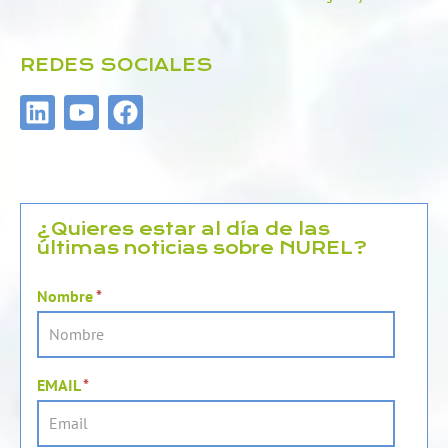
REDES SOCIALES
L
Y
F
i
o
a
n
u
c
k
t
e
e
u
b
d
b
o
¿Quieres estar al día de las
últimas noticias sobre NUREL?
i
e
o
n
k
Nombre
*
EMAIL
*