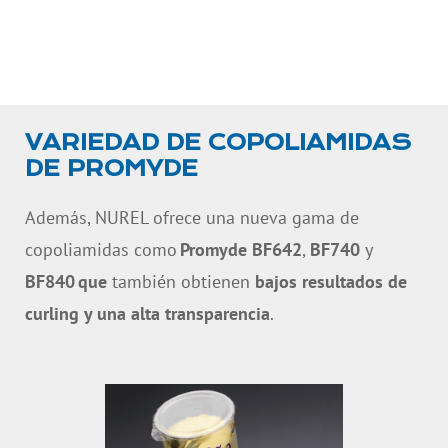
VARIEDAD DE COPOLIAMIDAS
DE PROMYDE
Además, NUREL ofrece una nueva gama de
copoliamidas
como
Promyde
BF64
2
,
BF
740
y
BF
840
que
también obtienen
bajos resultados de
curling
y una alta transparencia
.