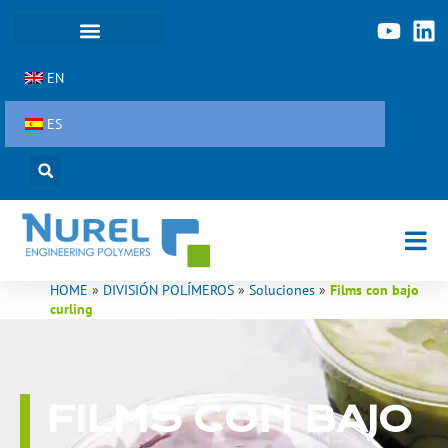
Ir
al
contenido
EN
ES
HOME
»
DIVISIÓN POLÍMEROS
»
Soluciones
»
Films con bajo
curling
FILMS CON BAJO