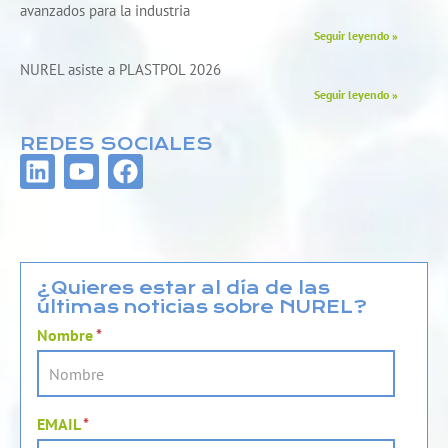
avanzados para la industria
Seguir leyendo »
NUREL asiste a PLASTPOL 2026
Seguir leyendo »
REDES SOCIALES
L
Y
F
i
o
a
n
u
c
k
t
e
e
u
b
d
b
o
¿Quieres estar al día de las
últimas noticias sobre NUREL?
i
e
o
n
k
Nombre
*
EMAIL
*