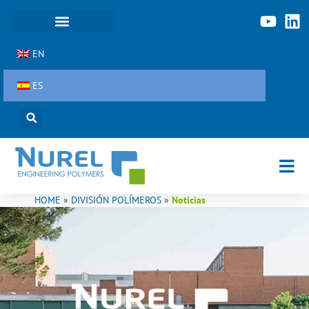
Ir
al
contenido
EN
ES
HOME
»
DIVISIÓN POLÍMEROS
»
Noticias