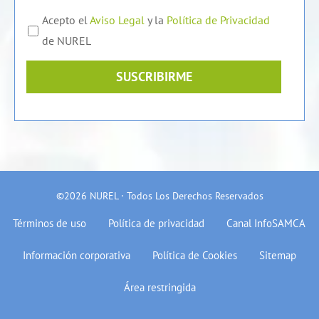
Acepto el
Aviso Legal
y la
Política de Privacidad
de NUREL
SUSCRIBIRME
©2026 NUREL · Todos Los Derechos Reservados
Términos de uso
Política de privacidad
Canal InfoSAMCA
Información corporativa
Política de Cookies
Sitemap
Área restringida