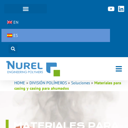
Ir
al
contenido
EN
ES
HOME
»
DIVISIÓN POLÍMEROS
»
Soluciones
»
Materiales para
casing y casing para ahumados
MATERIALES PARA