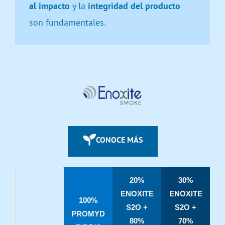
al impacto
y la
integridad del producto
son fundamentales.
CONOCE MÁS
20%
30%
ENOXITE
ENOXITE
100%
S2O +
S2O +
PROMYD
80%
70%