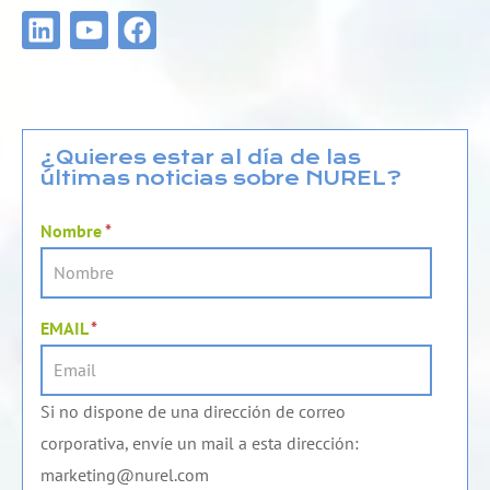
L
Y
F
i
o
a
n
u
c
k
t
e
e
u
b
d
b
o
¿Quieres estar al día de las
últimas noticias sobre NUREL?
i
e
o
n
k
Nombre
*
EMAIL
*
Si no dispone de una dirección de correo
corporativa, envíe un mail a esta dirección:
marketing@nurel.com