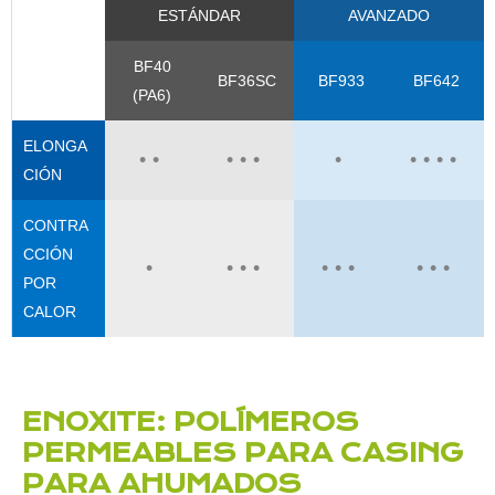
ESTÁNDAR
AVANZADO
BF40
BF36SC
BF933
BF642
(PA6)
ELONGA
••
•••
•
••••
CIÓN
CONTRA
CCIÓN
•
•••
•••
•••
POR
CALOR
ENOXITE: POLÍMEROS
PERMEABLES PARA CASING
PARA AHUMADOS