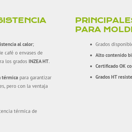
SISTENCIA
PRINCIPALE
PARA MOLD
istencia al calor
;
Grados disponib
de café o envases de
Alto contenido b
ara los grados
INZEA HT
.
Certificado OK 
Grados HT resist
a térmica
para garantizar
es, pero con la ventaja
tencia térmica de