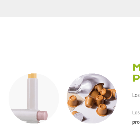
M
P
Los
Los
pro