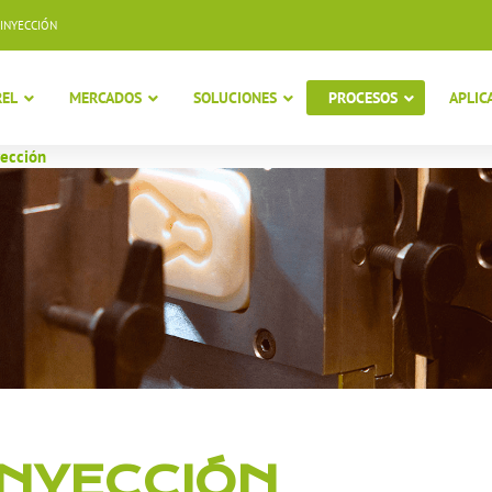
INYECCIÓN
EL
MERCADOS
SOLUCIONES
PROCESOS
APLIC
yección
INYECCIÓN