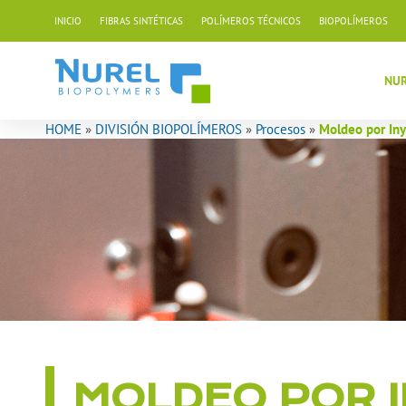
Ir
INICIO
FIBRAS SINTÉTICAS
POLÍMEROS TÉCNICOS
BIOPOLÍMEROS
al
contenido
NUR
HOME
»
DIVISIÓN BIOPOLÍMEROS
»
Procesos
»
Moldeo por In
MOLDEO POR 