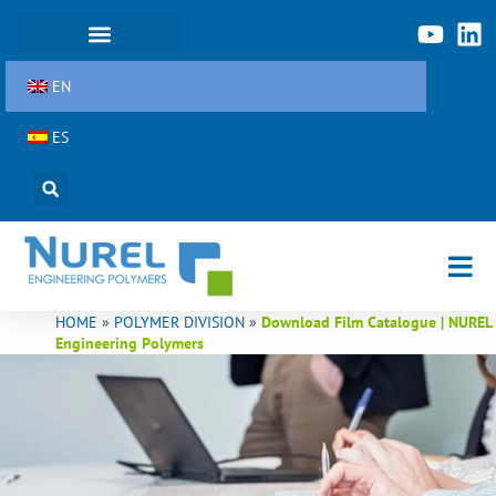
Skip
to
content
EN
ES
HOME
»
POLYMER DIVISION
»
Download Film Catalogue | NUREL
Engineering Polymers