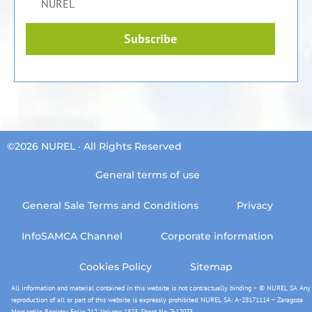
NUREL
Subscribe
©2026 NUREL · All Rights Reserved
General terms of use
General Sale Terms and Conditions
Privacy
InfoSAMCA Channel
Corporate information
Cookies Policy
Sitemap
All information and material contained in this website is not contractually binding – © NUREL SA Any
reproduction of all or part of this website is expressly prohibited. NUREL SA: A-28171114 – Zaragoza
Mercantile Registry, Folio 212, Volume 1823, Sheet No. Z-17073.