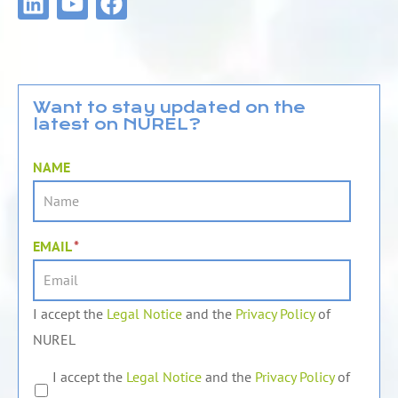
i
o
a
n
u
c
k
t
e
e
u
b
d
b
o
Want to stay updated on the
latest on NUREL?
i
e
o
n
k
NAME
EMAIL
*
I accept the
Legal Notice
and the
Privacy Policy
of
NUREL
I accept the
Legal Notice
and the
Privacy Policy
of